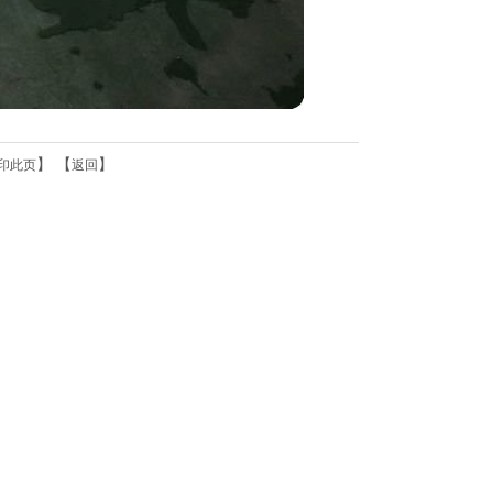
】 【
】
印此页
返回